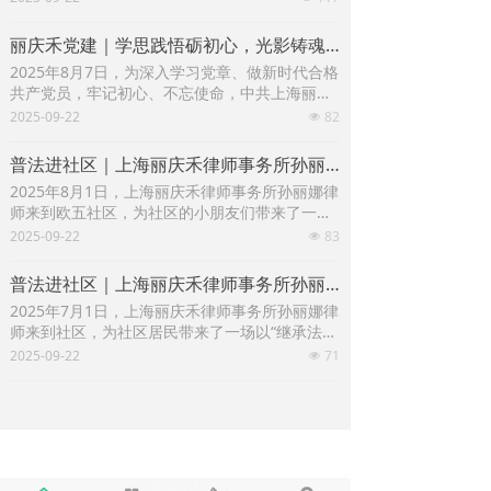
在帮助老人们了解民法典婚姻继承编，为老年人
的财产安排和晚年的权益保障提供法律建议和支
丽庆禾党建｜学思践悟砺初心，光影铸魂强信念——中共上海丽庆禾律师事务所支部委员会开展党组织生活会
持。
2025年8月7日，为深入学习党章、做新时代合格
共产党员，牢记初心、不忘使命，中共上海丽庆
禾律师事务所支部委员会开展了以“学思践悟砺初
2025-09-22
82
넶
心，光影铸魂强信念”为主题的组织生活会。
普法进社区｜上海丽庆禾律师事务所孙丽娜律师宣讲“法润青春 护航成长”
2025年8月1日，上海丽庆禾律师事务所孙丽娜律
师来到欧五社区，为社区的小朋友们带来了一场
以“法润青春 护航成长”为主题的讲座，旨在帮助
2025-09-22
83
넶
孩子们了解未成年人保护法，并提供未成年人权
益保护的方法和路径，以法治之光点亮未成年人
普法进社区｜上海丽庆禾律师事务所孙丽娜律师宣讲“继承法律指南：守护家庭温情”
的成长之路。
2025年7月1日，上海丽庆禾律师事务所孙丽娜律
师来到社区，为社区居民带来了一场以“继承法律
指南：守护家庭温情”为主题的讲座，旨在帮助居
2025-09-22
71
넶
民们提升财产规划理念、了解继承制度，共建美
好家园、传递和谐家风。
常见问题