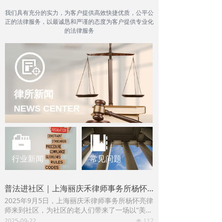
我们具有充分的实力，为客户提供高效快捷优质，公平公
正的法律服务，以最诚恳和严谨的态度为客户提供专业化
的法律服务​
律所新闻
NEWS CENTER
行业新闻
常见问题
普法进社区｜上海丽庆禾律师事务所杨怀亮律师宣讲“美好生活·民法典相伴之财富传承”
2025年9月5日，上海丽庆禾律师事务所杨怀亮律
师来到社区，为社区的老人们带来了一场以“美好
生活·民法典相伴之财富传承”为主题的讲座，旨
2025-09-22
117
넶