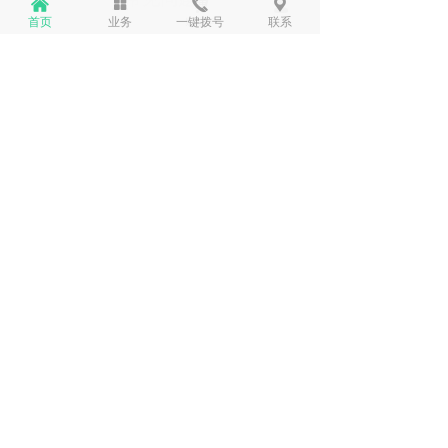
낀
넒
끅
끇
낀
뀵
낙
넙
首页
业务
一键拨号
联系
首页
产品
购物车
我的
——
【新法速递】中华人民共和国治安管理处罚法
2025-08-11
160
넶